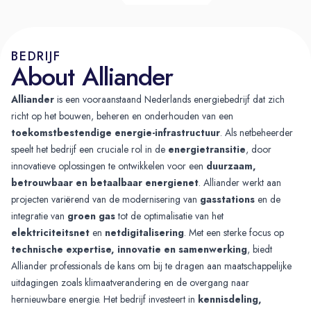
BEDRIJF
About Alliander
Alliander
is een vooraanstaand Nederlands energiebedrijf dat zich
richt op het bouwen, beheren en onderhouden van een
toekomstbestendige energie-infrastructuur
. Als netbeheerder
speelt het bedrijf een cruciale rol in de
energietransitie
, door
innovatieve oplossingen te ontwikkelen voor een
duurzaam,
betrouwbaar en betaalbaar energienet
. Alliander werkt aan
projecten variërend van de modernisering van
gasstations
en de
integratie van
groen gas
tot de optimalisatie van het
elektriciteitsnet
en
netdigitalisering
. Met een sterke focus op
technische expertise, innovatie en samenwerking
, biedt
Alliander professionals de kans om bij te dragen aan maatschappelijke
uitdagingen zoals klimaatverandering en de overgang naar
hernieuwbare energie. Het bedrijf investeert in
kennisdeling,