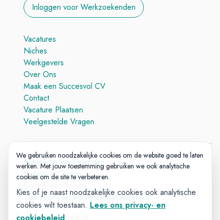
Inloggen voor Werkzoekenden
Vacatures
Niches
Werkgevers
Over Ons
Maak een Succesvol CV
Contact
Vacature Plaatsen
Veelgestelde Vragen
We gebruiken noodzakelijke cookies om de website goed te laten
Algemene Voorwaarden
werken. Met jouw toestemming gebruiken we ook analytische
Privacy & Cookie
cookies om de site te verbeteren.
Cookie-instellingen
Kies of je naast noodzakelijke cookies ook analytische
Tips voor een wervende vacaturetekst
cookies wilt toestaan.
Lees ons privacy- en
© 2025 Vacatureland
cookiebeleid
.