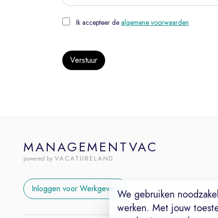
Ik accepteer de
algemene voorwaarden
Verstuur
MANAGEMENTVAC
VACATURELAND
powered by
Inloggen voor Werkgevers
We gebruiken noodzakel
werken. Met jouw toest