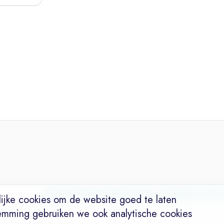
Vacatures
Niches
Werkgevers
Over Ons
Maak een Suc
ijke cookies om de website goed te laten
emming gebruiken we ook analytische cookies